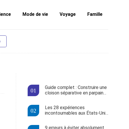
ience
Mode de vie
Voyage
Famille
e
Guide complet : Construire une
cloison séparative en parpaings
pas à pas
Les 28 expériences
incontournables aux États-Unis
selon un sondage national
9 erreurs à éviter absolument