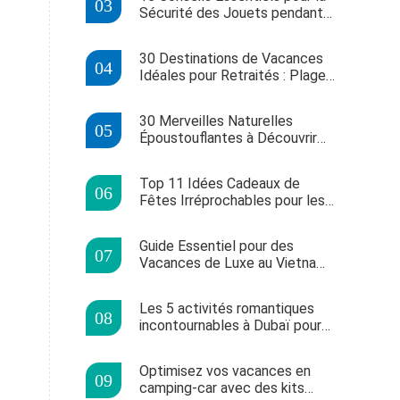
Sécurité des Jouets pendant
les Fêtes
30 Destinations de Vacances
Idéales pour Retraités : Plages,
Aventures et Luxe
30 Merveilles Naturelles
Époustouflantes à Découvrir
pour Vos Vacances
Top 11 Idées Cadeaux de
Fêtes Irréprochables pour les
Passionnés d'Apple
Guide Essentiel pour des
Vacances de Luxe au Vietnam :
Conseils d'Experts
Les 5 activités romantiques
incontournables à Dubaï pour
les couples
Optimisez vos vacances en
camping-car avec des kits