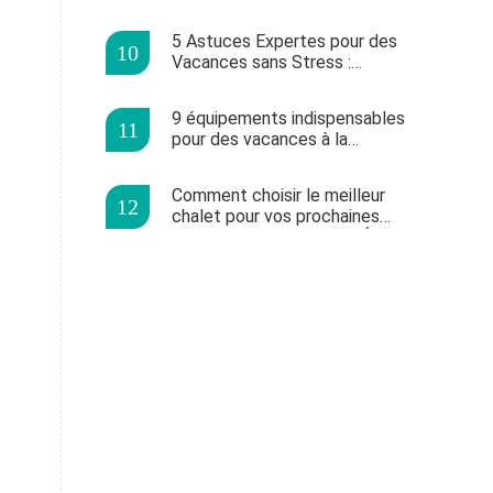
solaires : autonomie et confort
assurés
5 Astuces Expertes pour des
Vacances sans Stress :
Préparez-vous Idéalement
9 équipements indispensables
pour des vacances à la
montagne réussies
Comment choisir le meilleur
chalet pour vos prochaines
vacances en famille aux États-
Unis