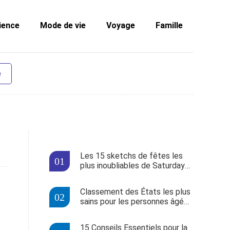
ience
Mode de vie
Voyage
Famille
e
Les 15 sketchs de fêtes les
plus inoubliables de Saturday
Night Live
Classement des États les plus
sains pour les personnes âgées
: Hawaï en tête
15 Conseils Essentiels pour la