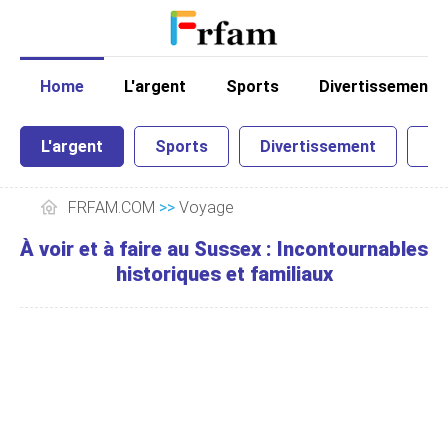
Home
L'argent
Sports
Divertissement
L'argent
Sports
Divertissement
Sc
FRFAM.COM
>>
Voyage
À voir et à faire au Sussex : Incontournables
historiques et familiaux