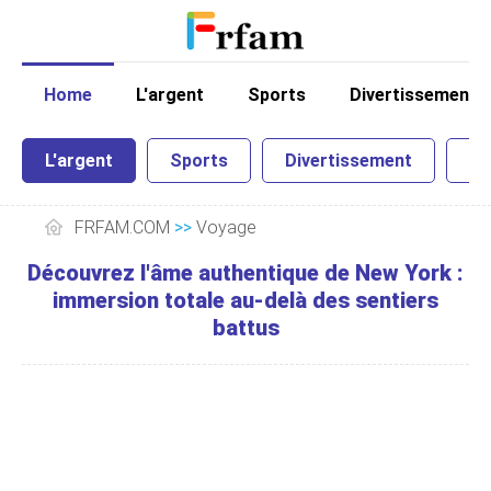
Home
L'argent
Sports
Divertissement
L'argent
Sports
Divertissement
Sc
FRFAM.COM
>>
Voyage
Découvrez l'âme authentique de New York :
immersion totale au-delà des sentiers
battus